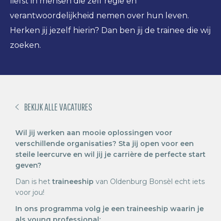
liefst in mensen die zelf regie en
verantwoordelijkheid nemen over hun leven.
Herken jij jezelf hierin? Dan ben jij de trainee die wij
zoeken.
BEKIJK ALLE VACATURES
Wil jij werken aan mooie oplossingen voor
verschillende organisaties? Sta jij open voor een
steile leercurve en wil jij je carrière de perfecte start
geven?
Dan is het
traineeship
van Oldenburg Bonsèl echt iets
voor jou!
In ons programma volg je een traineeship waarin je
als young professional: