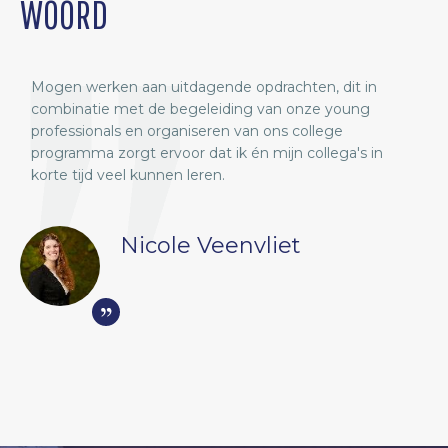
WOORD
Mogen werken aan uitdagende opdrachten, dit in
E
n,
combinatie met de begeleiding van onze young
w
professionals en organiseren van ons college
w
programma zorgt ervoor dat ik én mijn collega's in
z
korte tijd veel kunnen leren.
I
w
Nicole Veenvliet