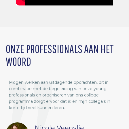
ONZE PROFESSIONALS AAN HET
WOORD
Mogen werken aan uitdagende opdrachten, dit in
O
n,
combinatie met de begeleiding van onze young
w
professionals en organiseren van ons college
h
programma zorgt ervoor dat ik én mijn collega's in
v
korte tijd veel kunnen leren.
o
d
e
Nicole Veenvliet
t