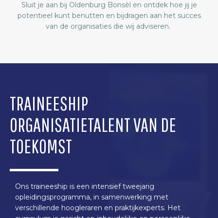
Sluit je aan bij Oldenburg Bonsèl en ontdek hoe jij je
potentieel kunt benutten en bijdragen aan het succes
van de organisaties die wij adviseren.
TRAINEESHIP
ORGANISATIETALENT VAN DE
TOEKOMST
Ons traineeship is een intensief tweejarig
opleidingsprogramma, in samenwerking met
verschillende hoogleraren en praktijkexperts. Het