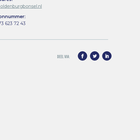
oldenburgbonsel.nl
oonnummer:
73 623 72 43
Facebook
Twitter
LinkedIn