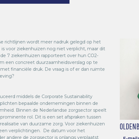
e richtlijnen wordt meer nadruk gelegd op het
s voor ziekenhuizen nog niet verplicht, maar dit
p de 7 ziekenhuizen rapporteert over hun CO2-
n om een concreet duurzaamheidsverslag op te
met financiële druk. De vraag is of er dan ruimte
geving?
duceerd middels de Corporate Sustainability
verplichten bepaalde ondernemingen binnen de
amheid. Binnen de Nederlandse zorgsector speelt
ominente rol. Dit is een set afspraken tussen
 realisatie van duurzame zorg. Voor ziekenhuizen
OLDENB
geen verplichtingen. De datum voor het
er andere de zorgsector is onlangs verplaatst
E-mail