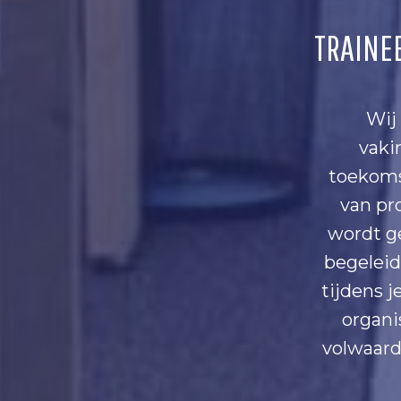
TRAINE
Wij
vaki
toekomst
van pro
wordt ge
begeleid
tijdens j
organi
volwaardi