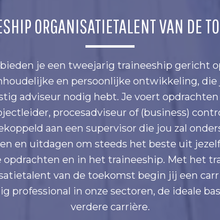
ESHIP ORGANISATIETALENT VAN DE T
 bieden je een tweejarig traineeship gericht o
nhoudelijke en persoonlijke ontwikkeling, die j
ig adviseur nodig hebt. Je voert opdrachten 
jectleider, procesadviseur of (business) contro
koppeld aan een supervisor die jou zal onde
en en uitdagen om steeds het beste uit jezelf
e opdrachten en in het traineeship. Met het t
satietalent van de toekomst begin jij een carri
g professional in onze sectoren, de ideale bas
verdere carrière.