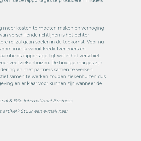
slag om deze rapportages te produceren middels
nog meer kosten te moeten maken en verhoging
an verschillende richtlijnen is het echter
re rol zal gaan spelen in de toekomst. Voor nu
oornamelijk vanuit kredietverleners en
amheids-rapportage ligt wel in het verschiet.
s voor veel ziekenhuizen. De huidige marges zijn
nderling en met partners samen te werken
ectief samen te werken zouden ziekenhuizen dus
eving en er klaar voor kunnen zijn wanneer de
nal & BSc International Business
 artikel? Stuur een e-mail naar