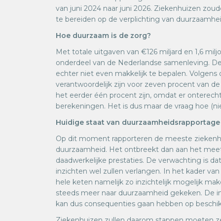
van juni 2024 naar juni 2026. Ziekenhuizen zo
te bereiden op de verplichting van duurzaamhe
Hoe duurzaam is de zorg?
Met totale uitgaven van €126 miljard en 1,6 mil
onderdeel van de Nederlandse samenleving. De
echter niet even makkelijk te bepalen. Volgens
verantwoordelijk zijn voor zeven procent van de 
het eerder één procent zijn, omdat er ontere
berekeningen. Het is dus maar de vraag hoe (ni
Huidige staat van duurzaamheidsrapportage
Op dit moment rapporteren de meeste ziekenhu
duurzaamheid. Het ontbreekt dan aan het mee
daadwerkelijke prestaties. De verwachting is da
inzichten wel zullen verlangen. In het kader 
hele keten namelijk zo inzichtelijk mogelijk mak
steeds meer naar duurzaamheid gekeken. De in
kan dus consequenties gaan hebben op beschikb
Ziekenhuizen zullen daarom stappen moeten ze