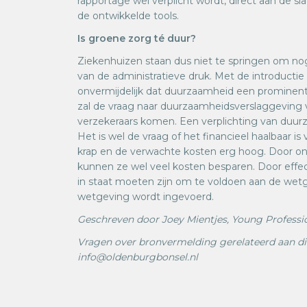
rapportage wel verplicht wordt, direct aan de 
de ontwikkelde tools.
Is groene zorg té duur?
Ziekenhuizen staan dus niet te springen om 
van de administratieve druk. Met de introductie v
onvermijdelijk dat duurzaamheid een prominente
zal de vraag naar duurzaamheidsverslaggeving v
verzekeraars komen. Een verplichting van duurza
Het is wel de vraag of het financieel haalbaar i
krap en de verwachte kosten erg hoog. Door o
kunnen ze wel veel kosten besparen. Door eff
in staat moeten zijn om te voldoen aan de wetg
wetgeving wordt ingevoerd.
Geschreven door Joey Mientjes, Young Professio
Vragen over bronvermelding gerelateerd aan dit
info@oldenburgbonsel.nl