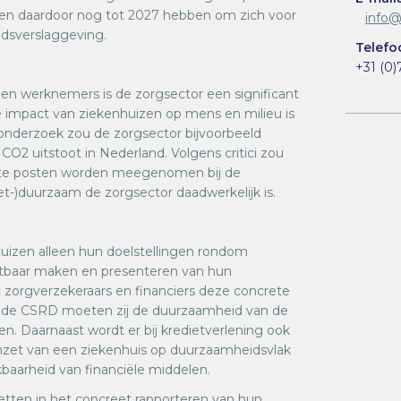
uden daardoor nog tot 2027 hebben om zich voor
info@
idsverslaggeving.
Telef
+31 (0)
joen werknemers is de zorgsector een significant
 impact van ziekenhuizen op mens en milieu is
 onderzoek zou de zorgsector bijvoorbeeld
CO2 uitstoot in Nederland. Volgens critici zou
chte posten worden meegenomen bij de
et-)duurzaam de zorgsector daadwerkelijk is.
izen alleen hun doelstellingen rondom
tbaar maken en presenteren van hun
t zorgverzekeraars en financiers deze concrete
van de CSRD moeten zij de duurzaamheid van de
en. Daarnaast wordt er bij kredietverlening ook
zet van een ziekenhuis op duurzaamheidsvlak
aarheid van financiële middelen.
tten in het concreet rapporteren van hun