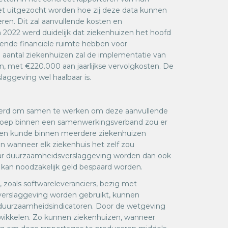
et uitgezocht worden hoe zij deze data kunnen
ren. Dit zal aanvullende kosten en
 2022 werd duidelijk dat ziekenhuizen het hoofd
nde financiële ruimte hebben voor
 aantal ziekenhuizen zal de implementatie van
, met €220.000 aan jaarlijkse vervolgkosten. De
slaggeving wel haalbaar is.
erd om samen te werken om deze aanvullende
groep binnen een samenwerkingsverband zou er
s en kunde binnen meerdere ziekenhuizen
 dan wanneer elk ziekenhuis het zelf zou
ar duurzaamheidsverslaggeving worden dan ook
kan noodzakelijk geld bespaard worden.
, zoals softwareleveranciers, bezig met
 verslaggeving worden gebruikt, kunnen
uurzaamheidsindicatoren. Door de wetgeving
ontwikkelen. Zo kunnen ziekenhuizen, wanneer