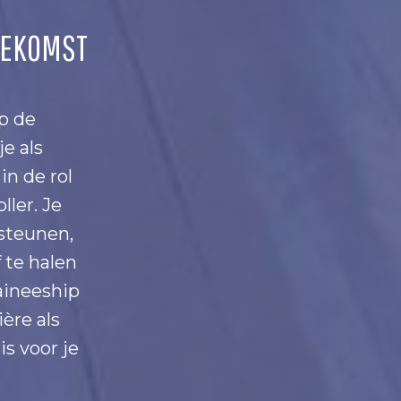
OEKOMST
p de
e als
in de rol
ller. Je
rsteunen,
 te halen
raineeship
ère als
is voor je