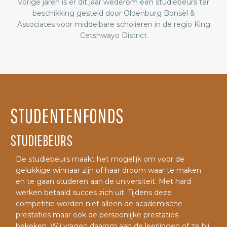
vorige jaren is er dit jaar wederom een studiebeurs ter
beschikking gesteld door Oldenburg Bonsèl &
Associates voor middelbare scholieren in de regio King
Cetshwayo District
STUDENTENFONDS
STUDIEBEURS
De studiebeurs maakt het mogelijk om voor de
gelukkige winnaar zijn of haar droom waar te maken
en te gaan studeren aan de universiteit. Met hard
werken betaald succes zich uit. Tijdens deze
competitie worden niet alleen de academische
prestaties maar ook de persoonlijke prestaties
bekeken. Wij vragen daarom aan de leerlingen of ze bij