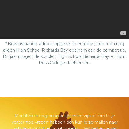
* Bovenstaande video is opgezet in eerdere jaren toen nog
alleen High School Richards Bay deelnam aan de competitie.
Dit jaar mogen de scholen High School Richards Bay en John
Ross College deelnemen.
Mochten er nog onduidelijkheden zijn of mocht je
verder nog vragen hebben dan kun je ze mailen naar
scholarship@oldenburgbonsel.nl
. Wij helpen je dan