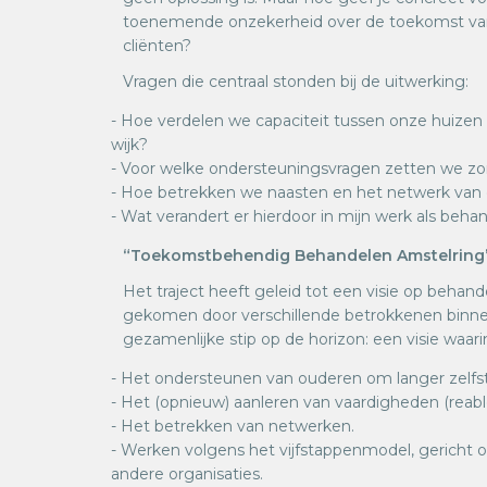
toenemende onzekerheid over de toekomst van 
cliënten?
Vragen die centraal stonden bij de uitwerking:
- Hoe verdelen we capaciteit tussen onze huizen
wijk?
- Voor welke ondersteuningsvragen zetten we zor
- Hoe betrekken we naasten en het netwerk van d
- Wat verandert er hierdoor in mijn werk als beha
“Toekomstbehendig Behandelen Amstelring
Het traject heeft geleid tot een visie op behande
gekomen door verschillende betrokkenen binnen 
gezamenlijke stip op de horizon: een visie waari
- Het ondersteunen van ouderen om langer zelfst
- Het (opnieuw) aanleren van vaardigheden (reab
- Het betrekken van netwerken.
- Werken volgens het vijfstappenmodel, gerich
andere organisaties.