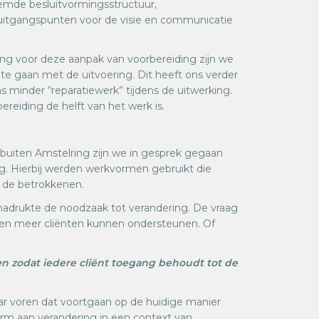
temde besluitvormingsstructuur,
 uitgangspunten voor de visie en communicatie
ing voor deze aanpak van voorbereiding zijn we
g te gaan met de uitvoering. Dit heeft ons verder
s minder “reparatiewerk” tijdens de uitwerking.
eiding de helft van het werk is.
buiten Amstelring zijn we in gesprek gegaan
g. Hierbij werden werkvormen gebruikt die
n de betrokkenen.
adrukte de noodzaak tot verandering. De vraag
en meer cliënten kunnen ondersteunen. Of
n zodat iedere cliënt toegang behoudt tot de
ar voren dat voortgaan op de huidige manier
orm aan verandering in een context van