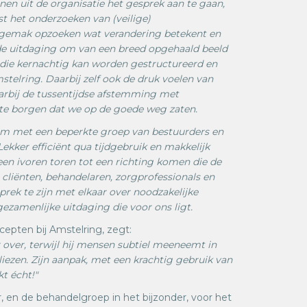
en uit de organisatie het gesprek aan te gaan,
st het onderzoeken van (veilige)
gemak opzoeken wat verandering betekent en
de uitdaging om van een breed opgehaald beeld
 die kernachtig kan worden gestructureerd en
telring. Daarbij zelf ook de druk voelen van
aarbij de tussentijdse afstemming met
te borgen dat we op de goede weg zaten.
ijk om met een beperkte groep van bestuurders en
kker efficiënt qua tijdgebruik en makkelijk
een ivoren toren tot een richting komen die de
 cliënten, behandelaren, zorgprofessionals en
sprek te zijn met elkaar over noodzakelijke
ezamenlijke uitdaging die voor ons ligt.
epten bij Amstelring, zegt:
r over, terwijl hij mensen subtiel meeneemt in
liezen. Zijn aanpak, met een krachtig gebruik van
t écht!"
r, en de behandelgroep in het bijzonder, voor het