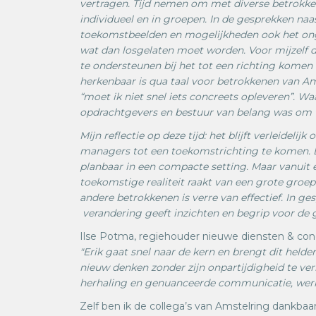
vertragen. Tijd nemen om met diverse betrokken
individueel en in groepen. In de gesprekken naa
toekomstbeelden en mogelijkheden ook het on
wat dan losgelaten moet worden. Voor mijzelf 
te ondersteunen bij het tot een richting komen
herkenbaar is qua taal voor betrokkenen van Ams
“moet ik niet snel iets concreets opleveren”. W
opdrachtgevers en bestuur van belang was om 
Mijn reflectie op deze tijd: het blijft verleidel
managers tot een toekomstrichting te komen. Le
planbaar in een compacte setting. Maar vanuit 
toekomstige realiteit raakt van een grote groep
andere betrokkenen is verre van effectief. In ge
verandering geeft inzichten en begrip voor de g
Ilse Potma, regiehouder nieuwe diensten & conc
"Erik gaat snel naar de kern en brengt dit helde
nieuw denken zonder zijn onpartijdigheid te ver
herhaling en genuanceerde communicatie, werk
Zelf ben ik de collega’s van Amstelring dankbaa