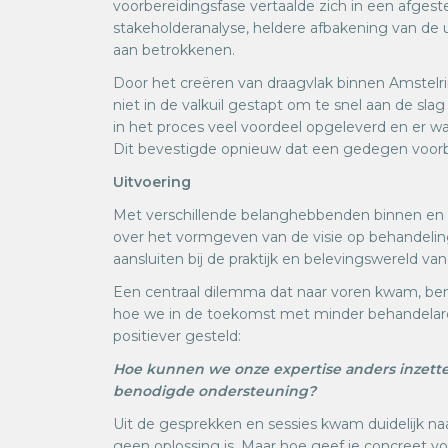
voorbereidingsfase vertaalde zich in een afges
stakeholderanalyse, heldere afbakening van de
aan betrokkenen.
Door het creëren van draagvlak binnen Amstelr
niet in de valkuil gestapt om te snel aan de sla
in het proces veel voordeel opgeleverd en er wa
Dit bevestigde opnieuw dat een gedegen voorber
Uitvoering
Met verschillende belanghebbenden binnen en 
over het vormgeven van de visie op behandelin
aansluiten bij de praktijk en belevingswereld va
Een centraal dilemma dat naar voren kwam, ben
hoe we in de toekomst met minder behandelar
positiever gesteld:
Hoe kunnen we onze expertise anders inzette
benodigde ondersteuning?
Uit de gesprekken en sessies kwam duidelijk na
geen oplossing is. Maar hoe geef je concreet v