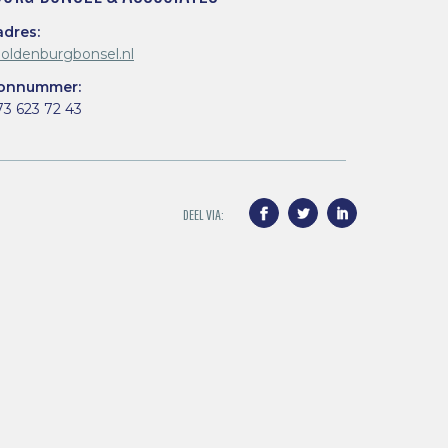
adres:
oldenburgbonsel.nl
oonnummer:
73 623 72 43
Facebook
Twitter
LinkedIn